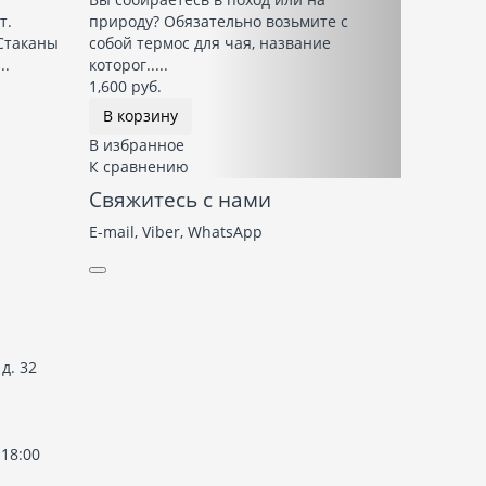
т.
природу? Обязательно возьмите с
 Стаканы
собой термос для чая, название
..
которог.....
1,600 руб.
В корзину
В избранное
К сравнению
Свяжитесь с нами
E-mail, Viber,
WhatsApp
д. 32
 18:00