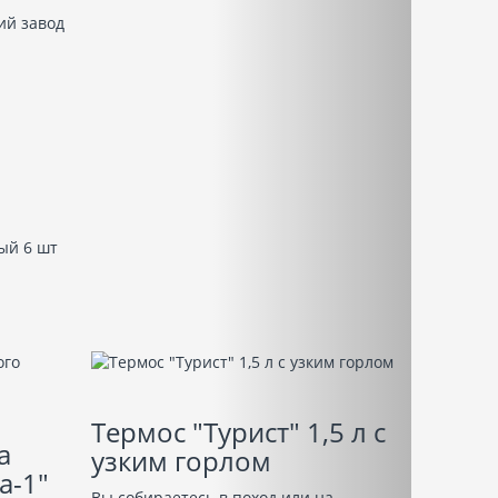
ий завод
ый 6 шт
Термос "Турист" 1,5 л с
а
узким горлом
а-1"
Вы собираетесь в поход или на