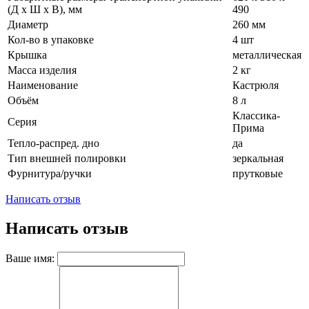
(Д х Ш х В), мм
490
Диаметр
260 мм
Кол-во в упаковке
4 шт
Крышка
металлическая
Масса изделия
2 кг
Наименование
Кастрюля
Объём
8 л
Классика-
Серия
Прима
Тепло-распред. дно
да
Тип внешней полировки
зеркальная
Фурнитура/ручки
прутковые
Написать отзыв
Написать отзыв
Ваше имя: