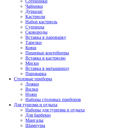
Сотейники
Чайники
Дуршлаг
Кастрюли
Набор кастрюль
Супницы
Сковороды
Вставка в пароварку
Тарелки
Ковш
Пищевые контейнеры
Вставка в кастрюлю
Миски
Вставка в матышницу
Пароварка
Столовые приборы
Ложки
Вилки
Ножи
Наборы столовых приборов
Для туризма и отдыха
Наборы для туризма и отдыха
Для барбекю
Мангалы
Шампуры